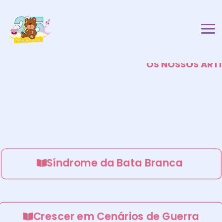
Mai
Skip
to
Me
content
OS NOSSOS ART
Síndrome da Bata Branca
Crescer em Cenários de Guerra